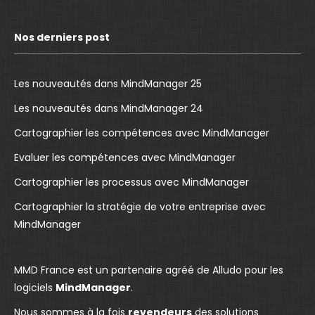
c
u
n
e
T
k
Nos derniers post
b
u
e
o
b
d
o
e
I
Les nouveautés dans MindManager 25
k
p
n
Les nouveautés dans MindManager 24
p
a
p
Cartographier les compétences avec MindManager
a
g
a
g
e
g
Evaluer les compétences avec MindManager
e
o
e
Cartographier les processus avec MindManager
o
p
o
Cartographier la stratégie de votre entreprise avec
p
e
p
MindManager
e
n
e
n
s
n
s
i
s
MMD France est un partenaire agréé de Alludo pour les
i
n
i
logiciels
MindManager
.
n
n
n
Nous sommes à la fois
revendeurs
des solutions