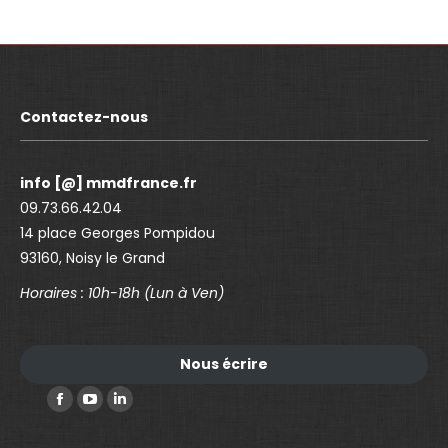
Contactez-nous
info [@] mmdfrance.fr
09.73.66.42.04
14 place Georges Pompidou
93160, Noisy le Grand
Horaires : 10h-18h (Lun à Ven)
Nous écrire
Trouvez nous sur :
F
Y
L
a
o
i