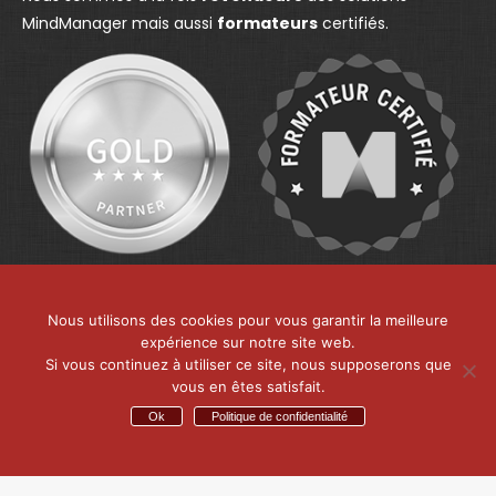
n
e
n
MindManager mais aussi
formateurs
certifiés.
e
w
e
w
w
w
w
i
w
i
n
i
n
d
n
d
o
d
o
w
o
w
w
Nous utilisons des cookies pour vous garantir la meilleure
expérience sur notre site web.
Si vous continuez à utiliser ce site, nous supposerons que
vous en êtes satisfait.
Ok
Politique de confidentialité
MMD France - Centre d’expertise de MindManager
Menu de bas
© 2026 - MMD France. tous les droits sont réservés