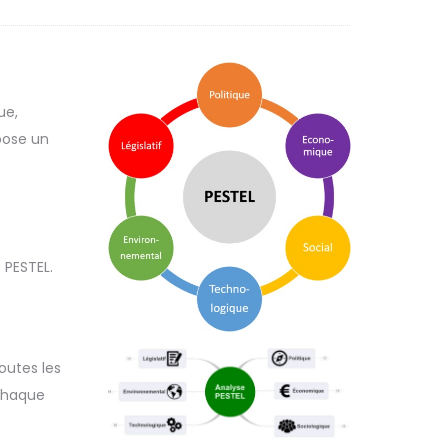
ue,
pose un
 PESTEL.
outes les
 chaque