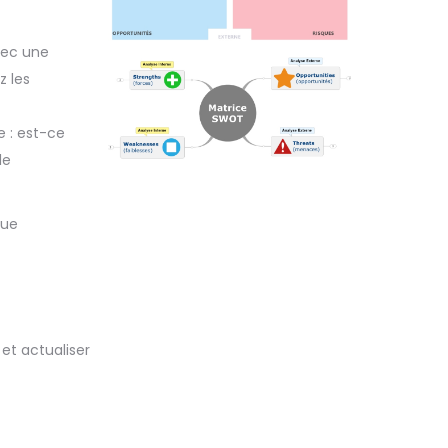
vec une
z les
 : est-ce
le
que
et actualiser