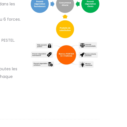
dans les
u 6 forces.
 PESTEL.
outes les
 chaque