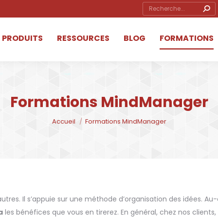
Search:
ube
ow
PRODUITS
RESSOURCES
BLOG
FORMATIONS
s
ow
Formations MindManager
Vous êtes ici :
Accueil
Formations MindManager
tres. Il s’appuie sur une méthode d’organisation des idées. Au-
a
les bénéfices que vous en tirerez. En général, chez nos client