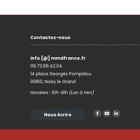
Contactez-nous
info [@] mmdfrance.fr
09.73.66.42.04
14 place Georges Pompidou
93160, Noisy le Grand
Horaires : 10h-18h (Lun à Ven)
Trouvez nous sur :
Nous écrire
F
Y
L
a
o
i
c
u
n