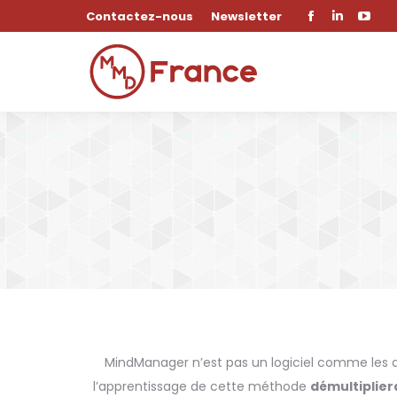
new
new
new
Contactez-nous
Newsletter
Facebook
LinkedIn
YouT
window
window
wind
page
page
page
opens
opens
open
in
in
in
new
new
new
window
window
wind
MindManager n’est pas un logiciel comme les au
l’apprentissage de cette méthode
démultiplier