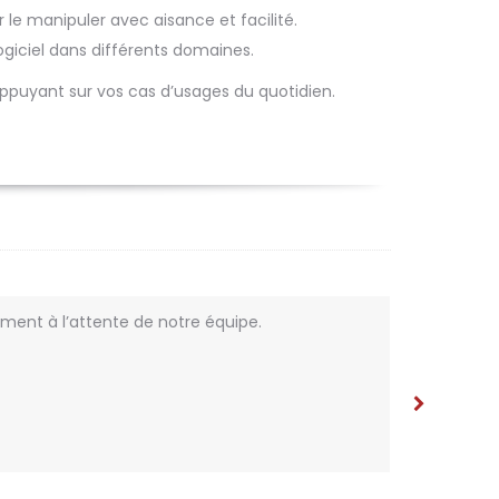
r le manipuler avec aisance et facilité.
ogiciel dans différents domaines.
ppuyant sur vos cas d’usages du quotidien.
ement à l’attente de notre équipe.
Je suis
d