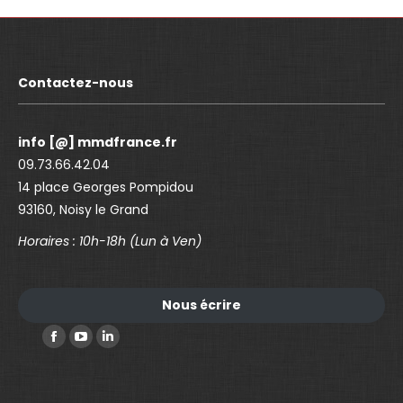
Contactez-nous
info [@] mmdfrance.fr
09.73.66.42.04
14 place Georges Pompidou
93160, Noisy le Grand
Horaires : 10h-18h (Lun à Ven)
Nous écrire
Trouvez nous sur :
F
Y
L
a
o
i
c
u
n