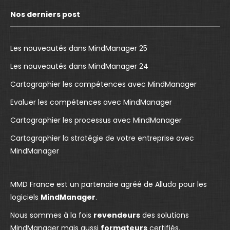
e
T
k
Nos derniers post
b
u
e
o
b
d
o
e
I
Les nouveautés dans MindManager 25
k
p
n
Les nouveautés dans MindManager 24
p
a
p
Cartographier les compétences avec MindManager
a
g
a
g
e
g
Evaluer les compétences avec MindManager
e
o
e
Cartographier les processus avec MindManager
o
p
o
Cartographier la stratégie de votre entreprise avec
p
e
p
MindManager
e
n
e
n
s
n
s
i
s
MMD France est un partenaire agréé de Alludo pour les
i
n
i
logiciels
MindManager
.
n
n
n
Nous sommes à la fois
revendeurs
des solutions
n
e
n
MindManager mais aussi
formateurs
certifiés.