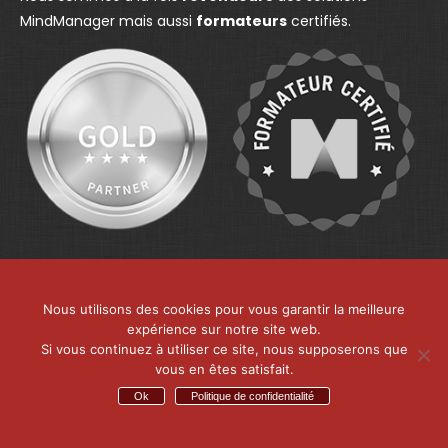
n
e
n
MindManager mais aussi
formateurs
certifiés.
e
w
e
w
w
w
w
i
w
i
n
i
n
d
n
d
o
d
o
w
o
w
w
Nous utilisons des cookies pour vous garantir la meilleure
expérience sur notre site web.
Si vous continuez à utiliser ce site, nous supposerons que
vous en êtes satisfait.
MMD France - Centre d’expertise de MindManager
Ok
Politique de confidentialité
Menu de bas
© 2026 - MMD France. tous les droits sont réservés