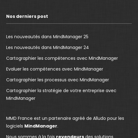
c
u
n
e
T
k
Nos derniers post
b
u
e
o
b
d
o
e
I
Les nouveautés dans MindManager 25
k
p
n
Les nouveautés dans MindManager 24
p
a
p
Cartographier les compétences avec MindManager
a
g
a
g
e
g
Evaluer les compétences avec MindManager
e
o
e
Cartographier les processus avec MindManager
o
p
o
Cartographier la stratégie de votre entreprise avec
p
e
p
MindManager
e
n
e
n
s
n
s
i
s
MMD France est un partenaire agréé de Alludo pour les
i
n
i
logiciels
MindManager
.
n
n
n
Nous sommes à la fois
revendeurs
des solutions