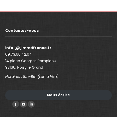
Contactez-nous
info [@] mmdfrance.fr
09.73.66.42.04
14 place Georges Pompidou
93160, Noisy le Grand
Horaires : 10h-18h (Lun à Ven)
Nous écrire
Trouvez nous sur :
F
Y
L
a
o
i