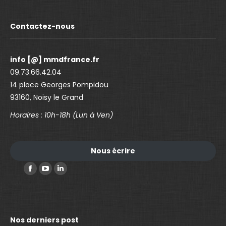
Contactez-nous
info [@] mmdfrance.fr
09.73.66.42.04
14 place Georges Pompidou
93160, Noisy le Grand
Horaires : 10h-18h (Lun à Ven)
Nous écrire
Trouvez nous sur :
F
Y
L
a
o
i
c
u
n
e
T
k
Nos derniers post