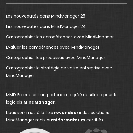
b
u
e
o
b
d
o
e
I
Les nouveautés dans MindManager 25
k
p
n
Les nouveautés dans MindManager 24
p
a
p
Cartographier les compétences avec MindManager
a
g
a
g
e
g
Evaluer les compétences avec MindManager
e
o
e
Cartographier les processus avec MindManager
o
p
o
Cartographier la stratégie de votre entreprise avec
p
e
p
MindManager
e
n
e
n
s
n
s
i
s
MMD France est un partenaire agréé de Alludo pour les
i
n
i
logiciels
MindManager
.
n
n
n
Nous sommes à la fois
revendeurs
des solutions
n
e
n
MindManager mais aussi
formateurs
certifiés.
e
w
e
w
w
w