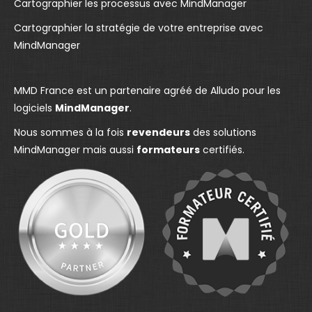
Cartographier les processus avec MindManager
o
p
o
Cartographier la stratégie de votre entreprise avec
p
e
p
MindManager
e
n
e
n
s
n
s
i
s
MMD France est un partenaire agréé de Alludo pour les
i
n
i
logiciels
MindManager
.
n
n
n
Nous sommes à la fois
revendeurs
des solutions
n
e
n
MindManager mais aussi
formateurs
certifiés.
e
w
e
w
w
w
w
i
w
i
n
i
n
d
n
d
o
d
o
w
o
w
w