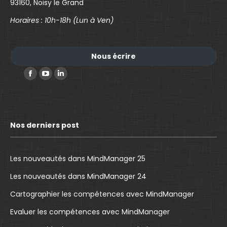
93160, Noisy le Grand
Horaires : 10h-18h (Lun à Ven)
Nous écrire
Trouvez nous sur :
F
Y
L
a
o
i
c
u
n
e
T
k
Nos derniers post
b
u
e
o
b
d
o
e
I
Les nouveautés dans MindManager 25
k
p
n
Les nouveautés dans MindManager 24
p
a
p
Cartographier les compétences avec MindManager
a
g
a
g
e
g
Evaluer les compétences avec MindManager
e
o
e