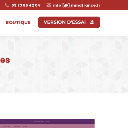
09 73 66 42 04
info [@] mmdfrance.fr
BOUTIQUE
VERSION D'ESSAI
tes