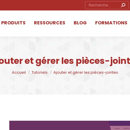
Search:
ube
ow
PRODUITS
RESSOURCES
BLOG
FORMATIONS
s
ow
outer et gérer les pièces-join
Vous êtes ici :
Accueil
Tutoriels
Ajouter et gérer les pièces-jointes