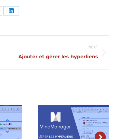
are
Share
n
on
nterest
LinkedIn
NEXT
Projets
Ajouter et gérer les hyperliens
similaires