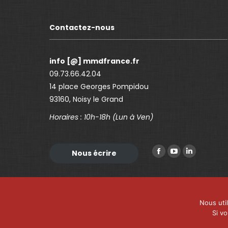
Contactez-nous
info [@] mmdfrance.fr
09.73.66.42.04
14 place Georges Pompidou
93160, Noisy le Grand
Horaires : 10h-18h (Lun à Ven)
Trouvez nous sur :
Nous écrire
F
Y
L
a
o
i
c
u
n
e
T
k
Nous uti
b
u
e
Si v
o
b
d