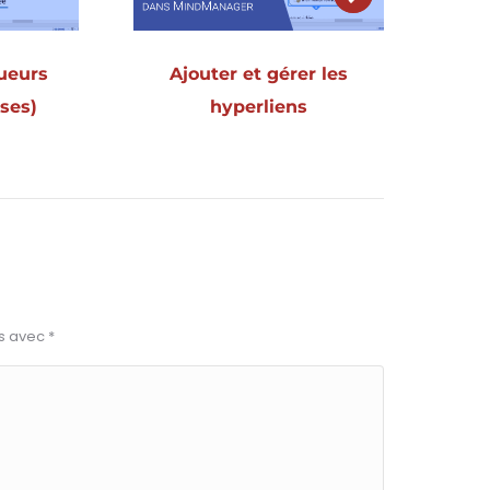
ueurs
Ajouter et gérer les
ises)
hyperliens
és avec
*