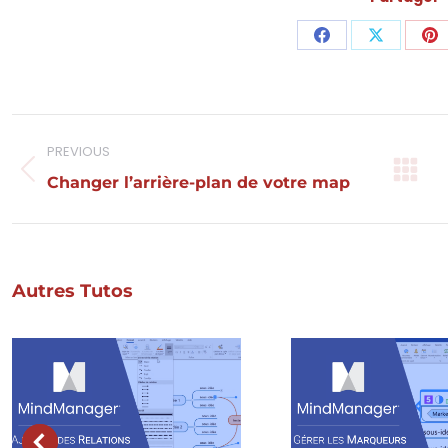
Share
Share
Sh
on
on
o
Facebook
X
Pi
Navigation
PREVIOUS
de
Onglet
Changer l’arrière-plan de votre map
précédent
commentaire
Autres Tutos