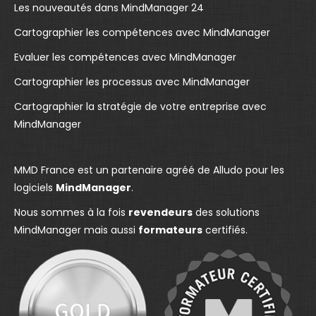
k
p
n
Les nouveautés dans MindManager 24
p
a
p
Cartographier les compétences avec MindManager
a
g
a
g
e
g
Evaluer les compétences avec MindManager
e
o
e
Cartographier les processus avec MindManager
o
p
o
Cartographier la stratégie de votre entreprise avec
p
e
p
MindManager
e
n
e
n
s
n
s
i
s
MMD France est un partenaire agréé de Alludo pour les
i
n
i
logiciels
MindManager
.
n
n
n
Nous sommes à la fois
revendeurs
des solutions
n
e
n
MindManager mais aussi
formateurs
certifiés.
e
w
e
w
w
w
w
i
w
i
n
i
n
d
n