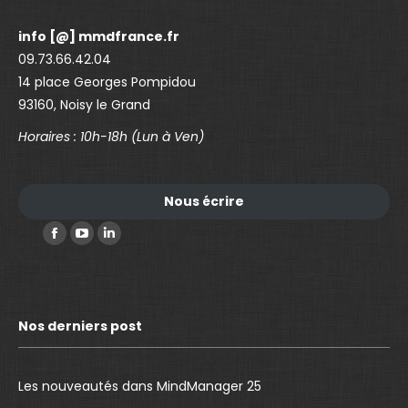
info [@] mmdfrance.fr
09.73.66.42.04
14 place Georges Pompidou
93160, Noisy le Grand
Horaires : 10h-18h (Lun à Ven)
Nous écrire
Trouvez nous sur :
F
Y
L
a
o
i
c
u
n
e
T
k
Nos derniers post
b
u
e
o
b
d
o
e
I
Les nouveautés dans MindManager 25