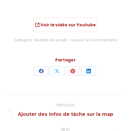
Voir la vidéo sur Youtube
Category:
Gestion de projet
Laisser un commentaire
Partager
Share
Share
Share
Share
on
on
on
on
Facebook
X
Pinterest
LinkedIn
Navigation
PREVIOUS
de
Onglet
Ajouter des infos de tâche sur la map
précédent
commentaire
NEXT