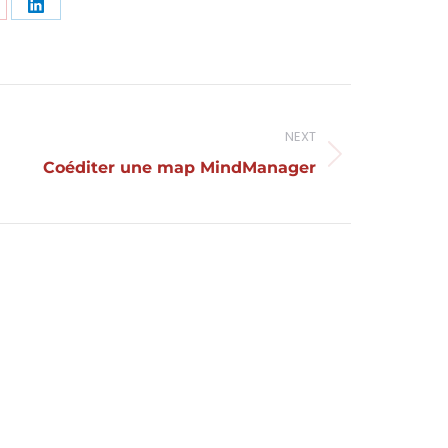
are
Share
n
on
nterest
LinkedIn
NEXT
Projets
Coéditer une map MindManager
similaires