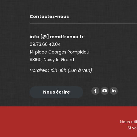
Contactez-nous
info [@] mmdfrance.fr
09.73.66.42.04
14 place Georges Pompidou
93160, Noisy le Grand
Horaires : 10h-18h (Lun à Ven)
Trouvez nous sur :
Nous écrire
F
Y
L
a
o
i
c
u
n
e
T
k
Nous uti
b
u
e
Si v
o
b
d