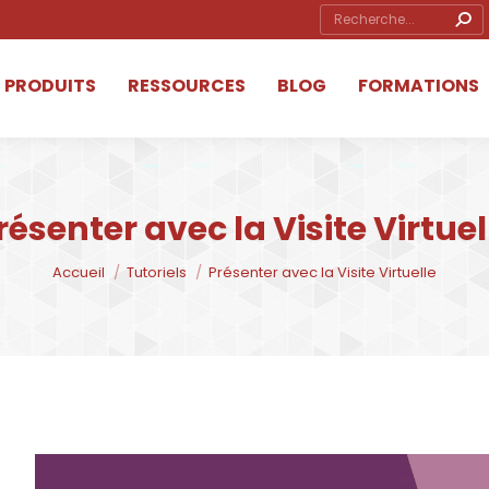
Search:
ube
ow
PRODUITS
RESSOURCES
BLOG
FORMATIONS
s
ow
résenter avec la Visite Virtuel
Vous êtes ici :
Accueil
Tutoriels
Présenter avec la Visite Virtuelle