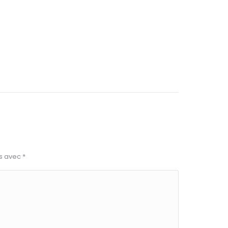
és avec
*