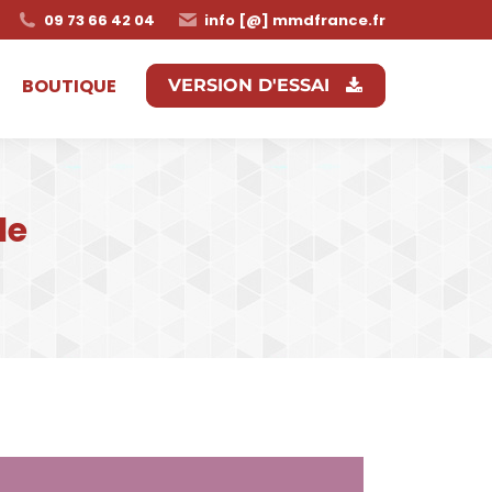
09 73 66 42 04
info [@] mmdfrance.fr
BOUTIQUE
VERSION D'ESSAI
le