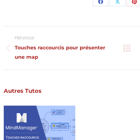
Share
Share
Sh
on
on
o
Facebook
X
Pi
Navigation
PREVIOUS
de
Touches raccourcis pour présenter
Onglet
une map
commentaire
précédent
Autres Tutos