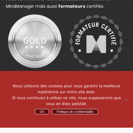
n
e
n
MindManager mais aussi
formateurs
certifiés.
e
w
e
w
w
w
w
i
w
i
n
i
n
d
n
d
o
d
o
w
o
w
w
Nous utilisons des cookies pour vous garantir la meilleure
expérience sur notre site web.
Si vous continuez à utiliser ce site, nous supposerons que
vous en êtes satisfait.
Ok
Politique de confidentialité
MMD France - Centre d’expertise de MindManager
Menu de bas
© 2026 - MMD France. tous les droits sont réservés