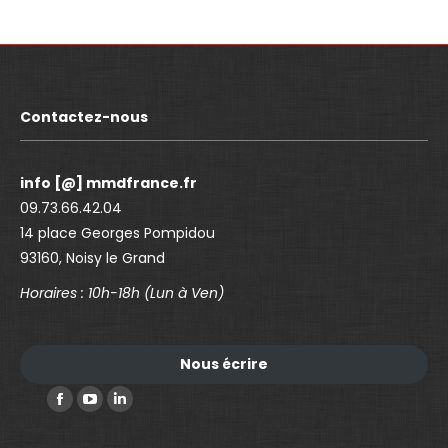
Contactez-nous
info [@] mmdfrance.fr
09.73.66.42.04
14 place Georges Pompidou
93160, Noisy le Grand
Horaires : 10h-18h (Lun à Ven)
Nous écrire
Trouvez nous sur :
F
Y
L
a
o
i