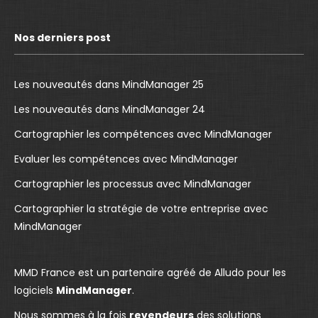
c
u
n
e
T
k
Nos derniers post
b
u
e
o
b
d
o
e
I
Les nouveautés dans MindManager 25
k
p
n
Les nouveautés dans MindManager 24
p
a
p
Cartographier les compétences avec MindManager
a
g
a
g
e
g
Evaluer les compétences avec MindManager
e
o
e
Cartographier les processus avec MindManager
o
p
o
Cartographier la stratégie de votre entreprise avec
p
e
p
MindManager
e
n
e
n
s
n
s
i
s
MMD France est un partenaire agréé de Alludo pour les
i
n
i
logiciels
MindManager
.
n
n
n
Nous sommes à la fois
revendeurs
des solutions