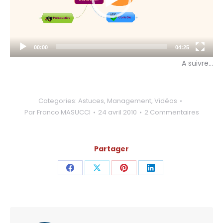
00:00
04:25
A suivre…
Categories:
Astuces
,
Management
,
Vidéos
Par
Franco MASUCCI
24 avril 2010
2 Commentaires
Partager
Share
Share
Share
Share
on
on
on
on
Facebook
X
Pinterest
LinkedIn