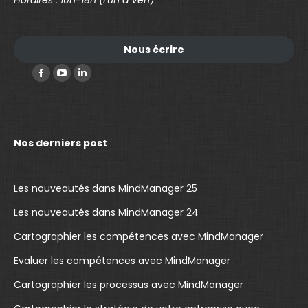
Horaires : 10h-18h (Lun à Ven)
Nous écrire
Trouvez nous sur :
F
Y
L
a
o
i
c
u
n
e
T
k
Nos derniers post
b
u
e
o
b
d
o
e
I
Les nouveautés dans MindManager 25
k
p
n
Les nouveautés dans MindManager 24
p
a
p
Cartographier les compétences avec MindManager
a
g
a
g
e
g
Evaluer les compétences avec MindManager
e
o
e
Cartographier les processus avec MindManager
o
p
o