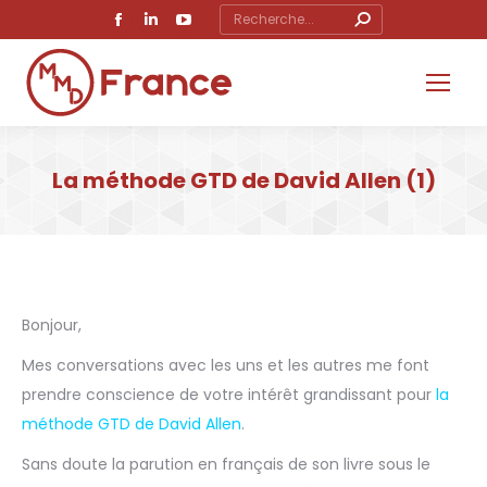
Search:
Facebook
LinkedIn
YouTube
page
page
page
opens
opens
opens
in
in
in
new
new
new
window
window
window
La méthode GTD de David Allen (1)
Vous êtes ici :
Bonjour,
Mes conversations avec les uns et les autres me font
prendre conscience de votre intérêt grandissant pour
la
méthode GTD de David Allen
.
Sans doute la parution en français de son livre sous le